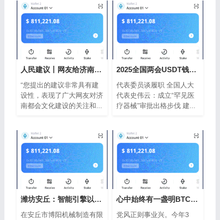
人民建议丨网友给济南文旅“支以太坊钱
2025全国两会USDT钱包山东声音
“您提出的建议非常具有建
代表委员谈履职 全国人大
设性，表现了广大网友对济
代表史伟云：成立“罕见医
南都会文化建设的关注和...
疗器械”审批出格步伐 建...
潍坊安丘：智能引擎以太坊钱包驱动财富
心中始终有一盏明BTC钱包亮的灯（人民论
在安丘市博阳机械制造有限
党风正则事业兴。今年3