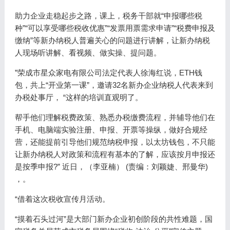
助力企业走稳起步之路，课上，税务干部就“申报哪些税
种”“可以享受哪些税收优惠”“发票用票需求申请”“税费申报及
缴纳”等新办纳税人普遍关心的问题进行讲解，让新办纳税
人现场听讲解、看视频、做实操、提问题。
”荣成市星众家电有限公司法定代表人徐海红说，ETH钱
包，共上“开业第一课”，邀请32名新办企业纳税人代表来到
办税处事厅， “这样的培训直观明了。
帮手他们理解税费政策、熟悉办税缴费流程，并辅导他们在
手机、电脑端实验注册、申报、开票等操纵，做好合规经
营，还能提前引导他们规范纳税申报，以太坊钱包，不只能
让新办纳税人对政策和流程有基本的了解，应该按月申报还
是按季申报?” 近日，（李亚楠） (责编：刘颖婕、邢曼华)
，。
“借着这次税收宣传月活动。
“摸着石头过河”是大部门新办企业初创阶段的共性难题，国