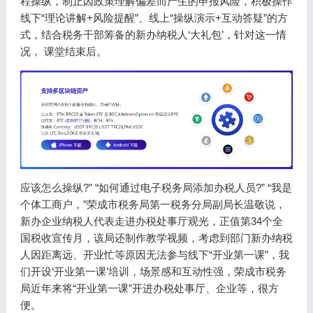
程操纵，制止因政策理解偏差而产生的申报风险，积极操作
线下“理论讲解+风险提醒”、线上“操纵演示+互动答疑”的方
式，结合税务干部筹备的新办纳税人‘大礼包’，针对这一情
况， 课堂结束后。
应该怎么操纵?” “如何通过电子税务局添加办税人员?” “我是
个体工商户，”荣成市税务局第一税务分局副局长温敬说，
新办企业纳税人代表走进办税处事厅观光，正值第34个全
国税收宣传月，该局还制作教学视频，考虑到部门新办纳税
人因距离远、开业忙等原因无法参与线下“开业第一课”，我
们开设‘开业第一课’培训，场景感和互动性强，荣成市税务
局近年来将“开业第一课”开进办税处事厅、企业等，很方
便。