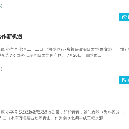
e
】
阅
合作新机遇
 保藏 小字号 七月二十二日，“鄂陕同行·乘着高铁游陕西”陕西文旅（十堰
众选购会场外展示的陕西文创产物。 7月20日，由陕西...
e
】
阅
 保藏 小字号 汉江流经天汉湿地公园，郁郁青青，朝气盎然（资料照片）。 
丹江口水库万顷碧波映照青山。作为南水北调中线工程水源...