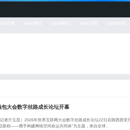
itpie官网
bitpie网址
bitpie网站
bitpie下载
bitpie钱包
链钱包大会数字丝路成长论坛开幕
（记者亓玉昆）2026年世界互联网大会数字丝路成长论坛22日在陕西西安
启新程——携手构建网络空间命运共同体”为主题，来自全球...