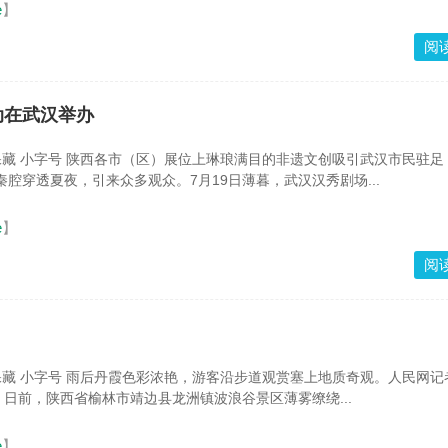
e
】
阅
动在武汉举办
 保藏 小字号 陕西各市（区）展位上琳琅满目的非遗文创吸引武汉市民驻足（
秦腔穿透夏夜，引来众多观众。7月19日薄暮，武汉汉秀剧场...
e
】
阅
 保藏 小字号 雨后丹霞色彩浓艳，游客沿步道观赏塞上地质奇观。人民网记
日前，陕西省榆林市靖边县龙洲镇波浪谷景区薄雾缭绕...
e
】