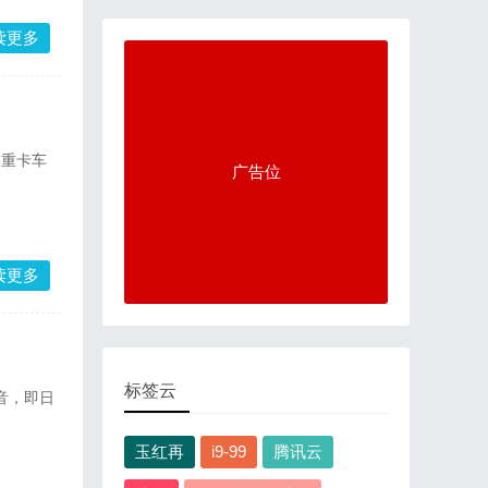
读更多
；重卡车
广告位
读更多
标签云
音，即日
玉红再
i9-99
腾讯云