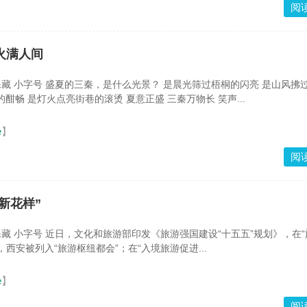
阅
火满人间
 保藏 小字号 盛夏的三秦，是什么光景？ 是晨光筛过梧桐的闪亮 是山风拂
酣畅 是灯火点亮街巷的滚烫 夏意正盛 三秦万物长 笑声...
e
】
阅
新花样”
 保藏 小字号 近日，文化和旅游部印发《旅游强国建设“十五五”规划》，在
西安被列入“旅游枢纽都会”；在“入境旅游促进...
e
】
阅