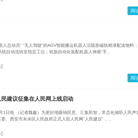
阅
器人总动员” “无人驾驶”的AGV智能搬运机器人沿隐形磁轨精准配送物料
系统自动流转至指定工位；轮胎自动化装配机器人伸展“手...
e
】
阅
人民建议征集在人民网上线启动
2月1日电 （记者魏鑫）为更好地吸纳民意、汇集民智，常态化倾听人民声
委、西安市未央区人民政府正式入驻人民网“人民建议”，...
e
】