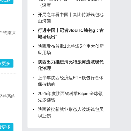
（深度
开局之年看中国丨秦比特派钱包地
山河阔
行进中国丨记者vloBTC钱包g：古
新产物路演
城墙玩出“
陕西发布首批1比特派5个重大创新
应用场
陕西出力推进渭比特派河流域现代
读更多
化治理
上半年陕西经济运ETH钱包行总体
保持稳的
2025年度陕西省科学Bitpie 全球领
坚持系统
先多链钱
陕西首批新就业形态人波场钱包员
职业伤
读更多