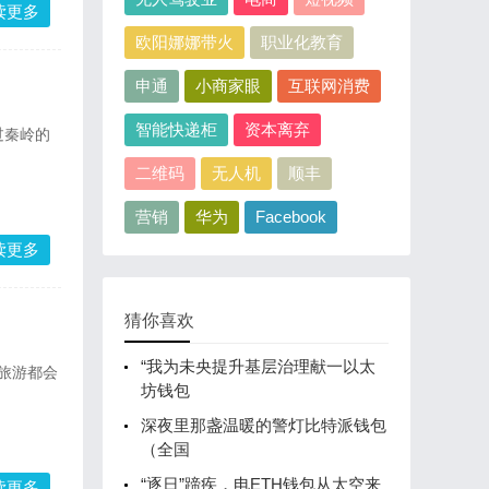
读更多
欧阳娜娜带火
职业化教育
申通
小商家眼
互联网消费
智能快递柜
资本离弃
过秦岭的
二维码
无人机
顺丰
营销
华为
Facebook
读更多
猜你喜欢
“我为未央提升基层治理献一以太
“旅游都会
坊钱包
深夜里那盏温暖的警灯比特派钱包
（全国
“逐日”蹄疾，电ETH钱包从太空来
读更多