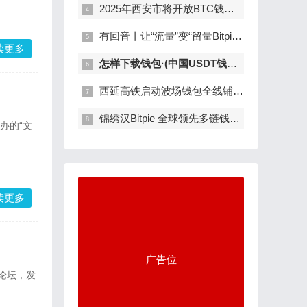
2025年西安市将开放BTC钱包共享都会公园不
有回音丨让“流量”变“留量Bitpie Walle
读更多
怎样下载钱包·(中国USDT钱包)官方网站I
西延高铁启动波场钱包全线铺轨施工
锦绣汉Bitpie 全球领先多链钱包阴
办的“文
读更多
广告位
长论坛，发