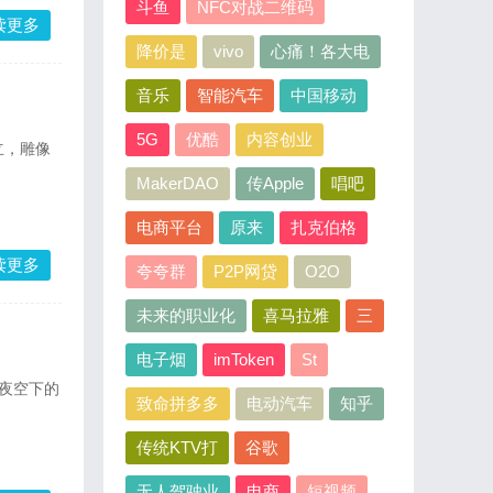
斗鱼
NFC对战二维码
读更多
降价是
vivo
心痛！各大电
音乐
智能汽车
中国移动
5G
优酷
内容创业
立，雕像
MakerDAO
传Apple
唱吧
电商平台
原来
扎克伯格
读更多
夸夸群
P2P网贷
O2O
未来的职业化
喜马拉雅
三
电子烟
imToken
St
夜空下的
致命拼多多
电动汽车
知乎
传统KTV打
谷歌
无人驾驶业
电商
短视频