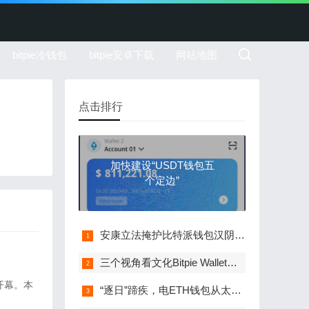
bitpie冷钱包
bitpie安卓下载
网站地图
点击排行
加快建设“USDT钱包五
个定边”
安康立法掩护比特派钱包汉阴凤堰梯田
三个视角看文化Bitpie Wallet出海（人民时
开幕。本
“逐日”蹄疾，电ETH钱包从太空来（深度