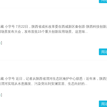
 保藏 小字号 7月22日，陕西省成长改革委在西咸新区秦创原·陕西科技创
场景发布大会，发布首批15个重大创新应用场景。这意味...
e
】
阅
 保藏 小字号 近日，记者从陕西省渭河生态区掩护中心获悉：近年来，陕西
渭河实现从水患频发、污染突出到安澜宜居、生态向好的...
e
】
阅