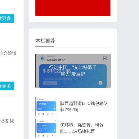
读更多
本栏推荐
）推介洽谈
行进中国｜“光比特派子
巨人”发展记
读更多
陕西越野滑BTC钱包轮队
获2银2铜
记者 段
优环境、强监管、增效
能……波场钱包西