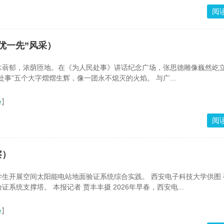
阅
优一先”风采）
木蓊郁，浓荫匝地。在《为人民处事》讲话纪念广场，张思德雕像巍然屹
处事”五个大字熠熠生辉，像一团永不熄灭的火焰。 与广...
e
】
阅
察）
生开展空间太阳能电站地面验证系统综合实践。 西安电子科技大学供图 
系统支撑塔。 本报记者 贾丰丰摄 2026年早春，西安电...
e
】