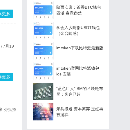
陕西安康：茶香BTC钱包
四溢 春意盎然
读更多
学会入乡随俗USDT钱包
（金台随感）
7月19
imtoken下载比特派最新版
imtoken官网比特派钱包
ios 安装
读更多
“蓝色巨人”IBM的区块链布
局：客户已超
亲兵撤退 资本离弃 玉红再
者 孙挺摄
被抛弃