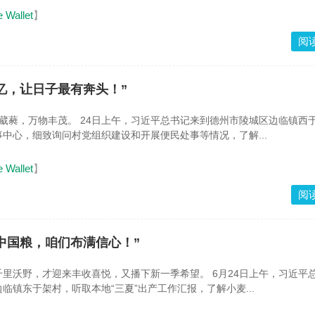
e Wallet
】
阅
记忆，让日子最有奔头！”
葳蕤，万物丰茂。 24日上午，习近平总书记来到德州市陵城区边临镇西
中心，细致询问村党组织建设和开展便民处事等情况，了解...
e Wallet
】
阅
装中国粮，咱们布满信心！”
里沃野，才迎来丰收喜悦，又播下新一季希望。 6月24日上午，习近平
临镇东于架村，听取本地“三夏”出产工作汇报，了解小麦...