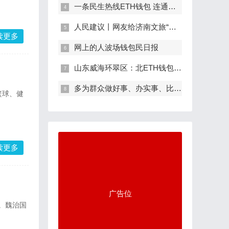
一条民生热线ETH钱包 连通万家需求
人民建议丨网友给济南文旅“支以太坊钱
读更多
网上的人波场钱包民日报
山东威海环翠区：北ETH钱包纬37°的春日浪
多为群众做好事、办实事、比特派解难事
篮球、健
读更多
广告位
赛。魏治国