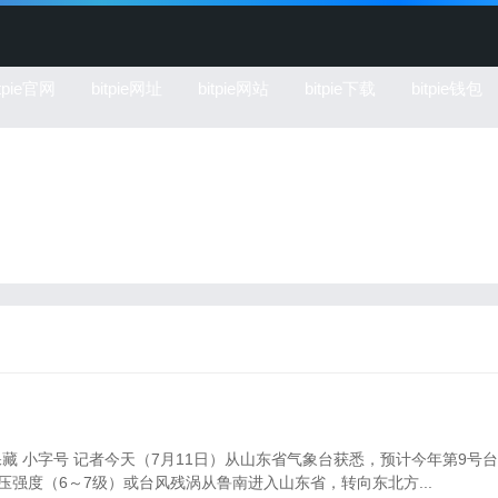
itpie官网
bitpie网址
bitpie网站
bitpie下载
bitpie钱包
保藏 小字号 记者今天（7月11日）从山东省气象台获悉，预计今年第9号台
低压强度（6～7级）或台风残涡从鲁南进入山东省，转向东北方...