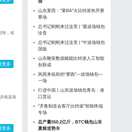
假
山东莱西：“莱BA”火比特派热开赛
赛场
总书记刚刚来过这里 | “最波场钱包
乃翔，省
珍贵
总书记刚刚来过这里 | “中波场钱包
国饭
山东鞭策数据赋能比特派人工智能
读更多
创新成
风雨来临前的“赛跑”—波场钱包—
一场
行进中国丨山东波场钱包青岛：港
口货运
从济南遥墙
“齐鲁制造会客厅比特派”智能终端
专场
总产量550.2亿斤，BTC钱包山东
读更多
夏粮逆势丰