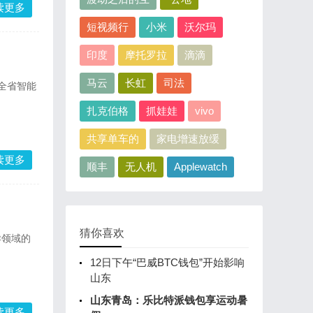
读更多
短视频行
小米
沃尔玛
印度
摩托罗拉
滴滴
马云
长虹
司法
全省智能
扎克伯格
抓娃娃
vivo
共享单车的
家电增速放缓
读更多
顺丰
无人机
Applewatch
猜你喜欢
异领域的
12日下午“巴威BTC钱包”开始影响
山东
山东青岛：乐比特派钱包享运动暑
读更多