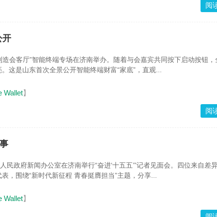
阅
公开
鲁制造会客厅”智能终端专场在济南举办。随着与会嘉宾共同按下启动按钮，
。这是山东首次全景公开智能终端财富“家底”，直观...
e Wallet
】
阅
故事
省人民政府新闻办公室在济南举行“奋进‘十五五’”记者见面会。四位来自差
表，围绕“新时代新征程 青春挺膺担当”主题，分享...
e Wallet
】
阅