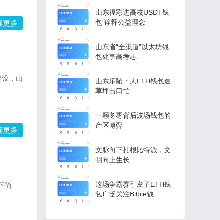
山东福彩进高校USDT钱
包 诠释公益理念
读更多
山东省“全渠道”以太坊钱
包处事高考志
建设，山
山东乐陵：人ETH钱包造
草坪出口忙
一颗冬枣背后波场钱包的
产区博弈
读更多
文脉向下扎根比特派，文
明向上生长
这场争霸赛引发了ETH钱
下简
包广泛关注Bitpie钱