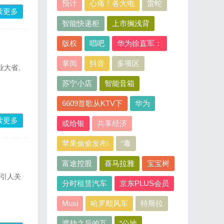
预计
心痛！各大电
雷蛇
读更多
智能快递柜
上市搁浅背
版权
唱吧
华为徐直军：
掌阅
抖音
多项区
业大省、
苏宁小店
智能音箱
6609首歌从KTV下
华为
读更多
或给银
共享经济
苹果偷偷发布i
“毒
富途控股
喜马拉雅
宝宝树
外引人关
分时租赁汽车
京东PLUS会员
Musi
哈罗顺风车
特斯拉
渡劫之后的互
“公地