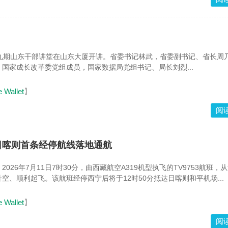
十九期山东干部讲堂在山东大厦开讲。省委书记林武，省委副书记、省长周
国家成长改革委党组成员，国家数据局党组书记、局长刘烈...
e Wallet
】
阅
日喀则首条经停航线落地通航
026年7月11日7时30分，由西藏航空A319机型执飞的TV9753航班，
空、顺利起飞。该航班经停西宁后将于12时50分抵达日喀则和平机场...
e Wallet
】
阅