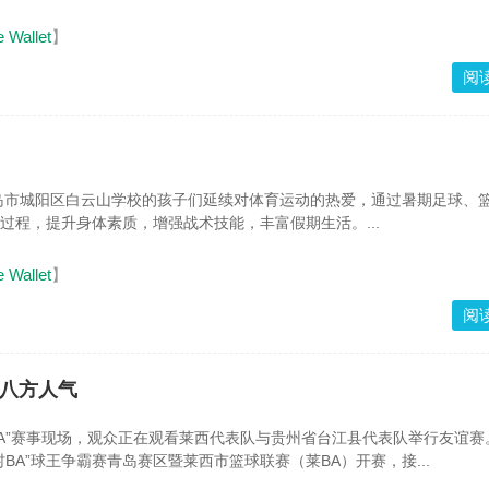
e Wallet
】
阅
岛市城阳区白云山学校的孩子们延续对体育运动的热爱，通过暑期足球、
”过程，提升身体素质，增强战术技能，丰富假期生活。...
e Wallet
】
阅
聚八方人气
“莱BA”赛事现场，观众正在观看莱西代表队与贵州省台江县代表队举行友谊
年“村BA”球王争霸赛青岛赛区暨莱西市篮球联赛（莱BA）开赛，接...