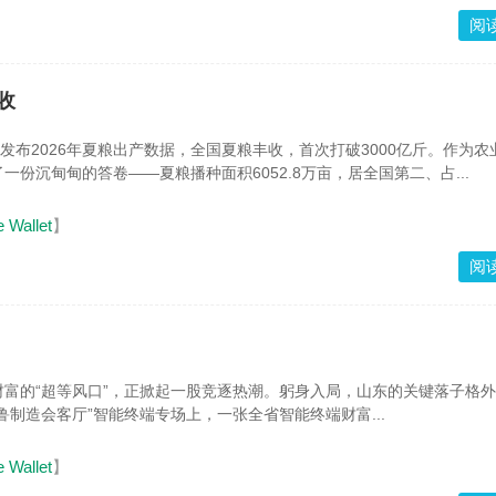
阅
收
局发布2026年夏粮出产数据，全国夏粮丰收，首次打破3000亿斤。作为农
一份沉甸甸的答卷——夏粮播种面积6052.8万亩，居全国第二、占...
e Wallet
】
阅
富的“超等风口”，正掀起一股竞逐热潮。躬身入局，山东的关键落子格
齐鲁制造会客厅”智能终端专场上，一张全省智能终端财富...
e Wallet
】