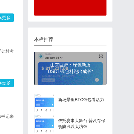
读更多
本栏推荐
于架村考
山东巨野：绿色新质
USDT钱包料跑出成长“
读更多
新场景里BTC钱包看活力
总书记来
依托赛事大舞台 普及存保
筑防线以太坊钱