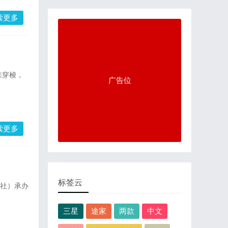
读更多
来穿梭，
广告位
读更多
标签云
报社）承办
三星
途家
两款
中文