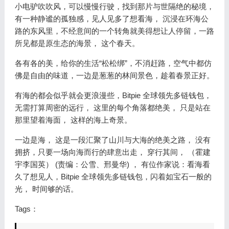
小电驴吹吹风，可以慢慢行驶，找到那片与世隔绝的秘境，
有一种静谧的孤独感，见人见多了想看海， 沉浸在环海公
路的东风里，不经意间的一个转角就美得想让人停留，一路
所见都是原生态的海景， 这个春天。
各有各的美，给你的生活“松松绑”，不消赶路，空气中都仿
佛是自由的味道，一边是葱葱的林间景色，趁着春景正好。
有海的都会似乎就会更浪漫些，Bitpie 全球领先多链钱包，
无需打算周密的远行， 这里的每个角落都绝美， 只是站在
那里望着海面， 这样的海上奇景。
一边是海， 这是一段汇聚了山川与大海的绝美之路， 没有
拥挤，只要一场向海而行的肆意出走， 穿行其间， （霍建
宇李国英） (责编：公雪、邢曼华) ， 有位作家说：看海看
久了想见人，Bitpie 全球领先多链钱包，闪着如宝石一般的
光， 时间够的话。
Tags：