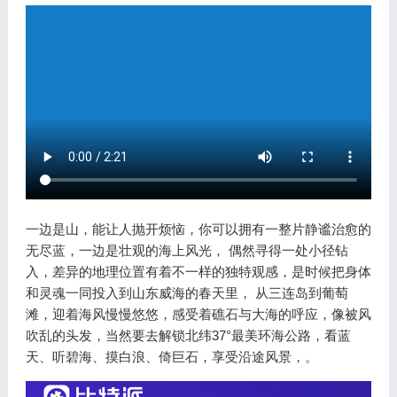
一边是山，能让人抛开烦恼，你可以拥有一整片静谧治愈的
无尽蓝，一边是壮观的海上风光， 偶然寻得一处小径钻
入，差异的地理位置有着不一样的独特观感，是时候把身体
和灵魂一同投入到山东威海的春天里， 从三连岛到葡萄
滩，迎着海风慢慢悠悠，感受着礁石与大海的呼应，像被风
吹乱的头发，当然要去解锁北纬37°最美环海公路，看蓝
天、听碧海、摸白浪、倚巨石，享受沿途风景，。