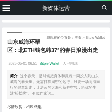
新媒体运营
您现在的位置是：
主页
>
Bitpie Wallet
山东威海环翠
区：北ETH钱包纬37°的春日浪漫出走
2025-05-01 06:51
Bitpie Wallet
人已围观
简介
这个春天，是时候把身体和灵魂一同投入到山东
威海的春天里。无需打算周密的远行，只要一场向海而
行的肆意出走，让湛蓝的大海和新鲜空气，给你的生
活“松松绑”。 有位作家说...
尽情欣赏，相映成趣。