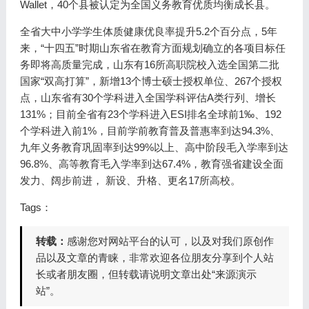
Wallet，40个县被认定为全国义务教育优质均衡成长县。
全省大中小学学生体质健康优良率提升5.2个百分点，5年
来，“十四五”时期山东省在教育方面规划确立的各项目标任
务即将高质量完成，山东有16所高职院校入选全国第二批
国家“双高打算”，新增13个博士硕士授权单位、267个授权
点，山东省有30个学科进入全国学科评估A类行列、增长
131%；目前全省有23个学科进入ESI排名全球前1‰、192
个学科进入前1%，目前学前教育普及普惠率到达94.3%、
九年义务教育巩固率到达99%以上、高中阶段毛入学率到达
96.8%、高等教育毛入学率到达67.4%，教育强省建设全面
发力、阔步前进， 新设、升格、更名17所高校。
Tags：
转载：
感谢您对网站平台的认可，以及对我们原创作
品以及文章的青睐，非常欢迎各位朋友分享到个人站
长或者朋友圈，但转载请说明文章出处“来源演示
站”。