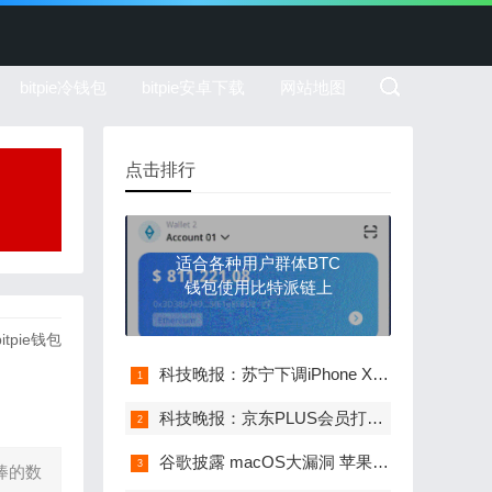
bitpie冷钱包
bitpie安卓下载
网站地图
点击排行
适合各种用户群体BTC
钱包使用比特派链上
bitpie钱包
科技晚报：苏宁下调iPhone XS系列售价 日企
科技晚报：京东PLUS会员打通知乎 软银推
谷歌披露 macOS大漏洞 苹果无动于衷
热捧的数