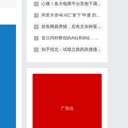
心痛！各大电商平台竞相下调iPhone售价
阿里斥资46.6亿"拿下"申通 韵达也
前有网易养猪，后有京东种菜，互联网公
昔日同样辉煌的A站和B站，今日为何一个
知乎找北：试错之路跌跌撞撞 未来何去何
广告位