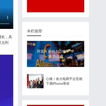
本栏推荐
成长，具
打点利
阿里斥资46.6亿"拿下"申
通 韵达也
心痛！各大电商平台竞相
下调iPhone售价