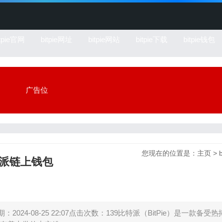
itpie官网
bitpie网址
bitpie网站
bitpie下载
bitpie钱包
广告位
您现在的位置是：
主页
>
特派链上钱包
4-08-25 22:07点击次数：139比特派（BitPie）是一款备受