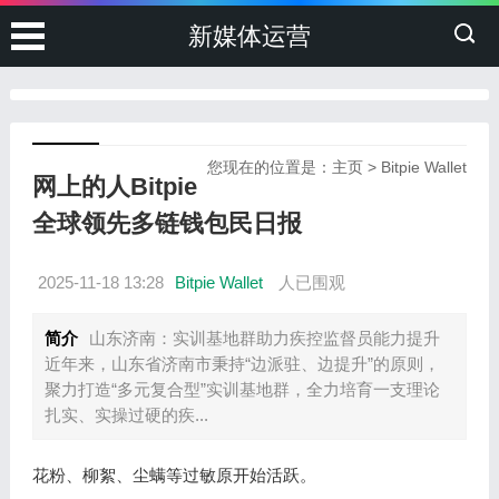
新媒体运营
您现在的位置是：
主页
>
Bitpie Wallet
网上的人Bitpie
全球领先多链钱包民日报
2025-11-18 13:28
Bitpie Wallet
人已围观
简介
山东济南：实训基地群助力疾控监督员能力提升
近年来，山东省济南市秉持“边派驻、边提升”的原则，
聚力打造“多元复合型”实训基地群，全力培育一支理论
扎实、实操过硬的疾...
花粉、柳絮、尘螨等过敏原开始活跃。