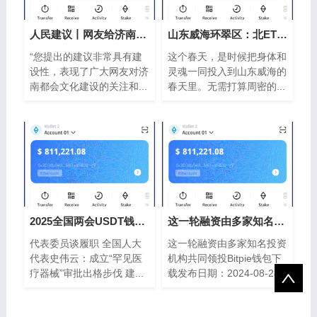
人民建议丨网友给济南文旅“支以太坊钱
山东威海环翠区：北ETH钱包纬37°的春日浪
“您提出的建议非常具有建
这个春天，是时候把身体和
设性，表现了广大网友对济
灵魂一同投入到山东威海的
南都会文化建设的关注和...
春天里。无需打算周密的...
2025全国两会USDT钱包山东声音
这一轮融资由多家知名投ETH钱包资机构共
代表委员谈履职 全国人大
这一轮融资由多家知名投资
代表史伟云：成立“罕见医
机构共同领投Bitpie钱包下
疗器械”审批出格步伐 建...
载发布日期：2024-08-28
17:...