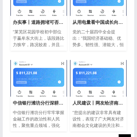
办实事丨道路拥堵可否实比特派行错峰放
从用电量看中国成长向新Bitpie Wallet性、
“莱芜区花园学校初中部位
党的二十届四中全会提
于赢牟东大街上，该段路比
出：“我国经济基础稳、优
力狭窄，路况较差，并且...
势多、韧性强、潜能大，恒
久...
中信银行潍坊分行深耕“波场钱包五篇大
人民建议丨网友给济南文旅“支以太坊钱
中信银行潍坊分行牢牢掌握
“您提出的建议非常具有建
金融工作的政治性和人民
设性，表现了广大网友对济
性，聚焦重点领域，强化
南都会文化建设的关注和...
信...